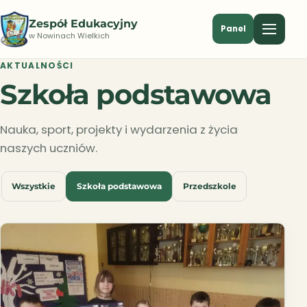
Zespół Edukacyjny
Panel
w Nowinach Wielkich
AKTUALNOŚCI
Szkoła podstawowa
Nauka, sport, projekty i wydarzenia z życia
naszych uczniów.
Wszystkie
Szkoła podstawowa
Przedszkole