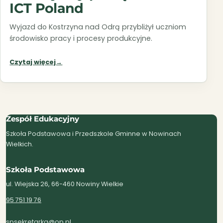
ICT Poland
Wyjazd do Kostrzyna nad Odrą przybliżył uczniom
środowisko pracy i procesy produkcyjne.
Czytaj więcej
→
Zespół Edukacyjny
Szkoła Podstawowa i Przedszkole Gminne w Nowinach
Wielkich.
Szkoła Podstawowa
ul. Wiejska 26, 66-460 Nowiny Wielkie
95 751 19 76
spsekretarka@op.pl